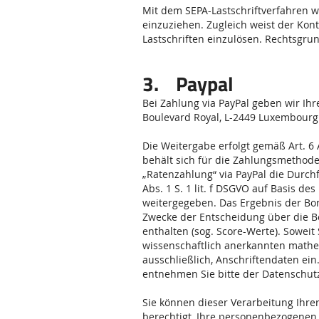
Mit dem SEPA-Lastschriftverfahren 
einzuziehen. Zugleich weist der Kon
Lastschriften einzulösen. Rechtsgrund
3. Paypal
Bei Zahlung via PayPal geben wir Ihr
Boulevard Royal, L-2449 Luxembourg (
Die Weitergabe erfolgt gemäß Art. 6 A
behält sich für die Zahlungsmethoden
„Ratenzahlung“ via PayPal die Durch
Abs. 1 S. 1 lit. f DSGVO auf Basis de
weitergegeben. Das Ergebnis der Bon
Zwecke der Entscheidung über die Be
enthalten (sog. Score-Werte). Soweit
wissenschaftlich anerkannten mathem
ausschließlich, Anschriftendaten ei
entnehmen Sie bitte der Datenschut
Sie können dieser Verarbeitung Ihrer
berechtigt, Ihre personenbezogenen 