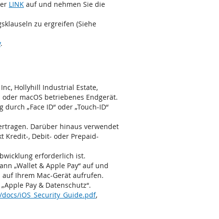
ter
LINK
auf und nehmen Sie die
sklauseln zu ergreifen (Siehe
y
.
, Hollyhill Industrial Estate,
OS oder macOS betriebenes Endgerät.
 durch „Face ID“ oder „Touch-ID“
ertragen. Darüber hinaus verwendet
 Kredit-, Debit- oder Prepaid-
abwicklung erforderlich ist.
ann „Wallet & Apple Pay“ auf und
h auf Ihrem Mac-Gerät aufrufen.
f „Apple Pay & Datenschutz“.
/docs/iOS_Security_Guide.pdf
,