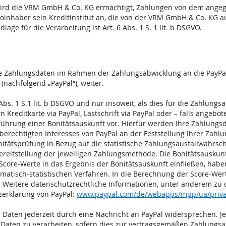
wird die VRM GmbH & Co. KG ermächtigt, Zahlungen von dem angege
toinhaber sein Kreditinstitut an, die von der VRM GmbH & Co. KG
lage für die Verarbeitung ist Art. 6 Abs. 1 S. 1 lit. b DSGVO.
e Zahlungsdaten im Rahmen der Zahlungsabwicklung an die PayPal (Eu
nachfolgend „PayPal“), weiter.
bs. 1 S.1 lit. b DSGVO und nur insoweit, als dies für die Zahlungsa
 Kreditkarte via PayPal, Lastschrift via PayPal oder – falls angebo
führung einer Bonitätsauskunft vor. Hierfür werden Ihre Zahlungs
s berechtigten Interesses von PayPal an der Feststellung Ihrer Zahl
itätsprüfung in Bezug auf die statistische Zahlungsausfallwahrsc
reitstellung der jeweiligen Zahlungsmethode. Die Bonitätsauskun
 Score-Werte in das Ergebnis der Bonitätsauskunft einfließen, hab
atisch-statistischen Verfahren. In die Berechnung der Score-Wert
n. Weitere datenschutzrechtliche Informationen, unter anderem zu
zerklärung von PayPal:
www.paypal.com/de/webapps/mpp/ua/privac
 Daten jederzeit durch eine Nachricht an PayPal widersprechen. Je
Daten zu verarbeiten, sofern dies zur vertragsgemäßen Zahlungsab