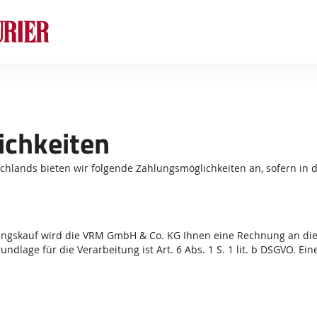
Sprung-
Navigation
Springe
direkt
zu:
Header
Inhalt
ichkeiten
Footer
schlands bieten wir folgende Zahlungsmöglichkeiten an, sofern in 
ungskauf wird die VRM GmbH & Co. KG Ihnen eine Rechnung an di
lage für die Verarbeitung ist Art. 6 Abs. 1 S. 1 lit. b DSGVO. Eine