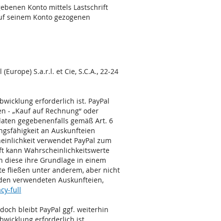
benen Konto mittels Lastschrift
 auf seinem Konto gezogenen
rope) S.a.r.l. et Cie, S.C.A., 22-24
bwicklung erforderlich ist. PayPal
ten - „Kauf auf Rechnung“ oder
daten gegebenenfalls gemäß Art. 6
ungsfähigkeit an Auskunfteien
heinlichkeit verwendet PayPal zum
ft kann Wahrscheinlichkeitswerte
en diese ihre Grundlage in einem
e fließen unter anderem, aber nicht
 den verwendeten Auskunfteien,
y-full
doch bleibt PayPal ggf. weiterhin
wicklung erforderlich ist.