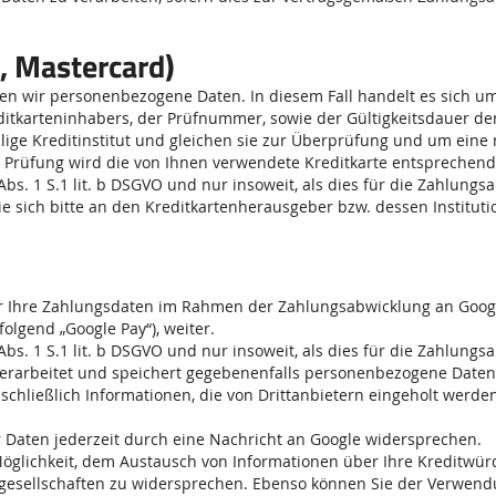
, Mastercard)
iten wir personenbezogene Daten. In diesem Fall handelt es sich 
tkarteninhabers, der Prüfnummer, sowie der Gültigkeitsdauer der
lige Kreditinstitut und gleichen sie zur Überprüfung und um ein
er Prüfung wird die von Ihnen verwendete Kreditkarte entsprechend 
bs. 1 S.1 lit. b DSGVO und nur insoweit, als dies für die Zahlungsa
e sich bitte an den Kreditkartenherausgeber bzw. dessen Instituti
ir Ihre Zahlungsdaten im Rahmen der Zahlungsabwicklung an Googl
folgend „Google Pay“), weiter.
bs. 1 S.1 lit. b DSGVO und nur insoweit, als dies für die Zahlungsa
, verarbeitet und speichert gegebenenfalls personenbezogene Date
schließlich Informationen, die von Drittanbietern eingeholt werde
r Daten jederzeit durch eine Nachricht an Google widersprechen.
Möglichkeit, dem Austausch von Informationen über Ihre Kreditwür
gesellschaften zu widersprechen. Ebenso können Sie der Verwen