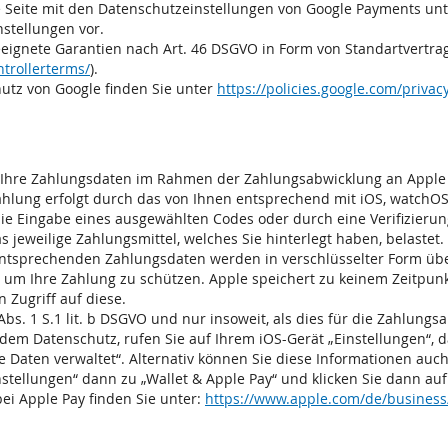
e Seite mit den Datenschutzeinstellungen von Google Payments un
stellungen vor.
geeignete Garantien nach Art. 46 DSGVO in Form von Standartvertrag
ntrollerterms/
).
tz von Google finden Sie unter
https://policies.google.com/privac
 Ihre Zahlungsdaten im Rahmen der Zahlungsabwicklung an Apple Inc
 Bezahlung erfolgt durch das von Ihnen entsprechend mit iOS, watch
e Eingabe eines ausgewählten Codes oder durch eine Verifizierung
 jeweilige Zahlungsmittel, welches Sie hinterlegt haben, belastet.
entsprechenden Zahlungsdaten werden in verschlüsselter Form üb
 um Ihre Zahlung zu schützen. Apple speichert zu keinem Zeitpunkt
Zugriff auf diese.
Abs. 1 S.1 lit. b DSGVO und nur insoweit, als dies für die Zahlungs
dem Datenschutz, rufen Sie auf Ihrem iOS-Gerät „Einstellungen“, d
 Daten verwaltet“. Alternativ können Sie diese Informationen auc
nstellungen“ dann zu „Wallet & Apple Pay“ und klicken Sie dann au
i Apple Pay finden Sie unter:
https://www.apple.com/de/business