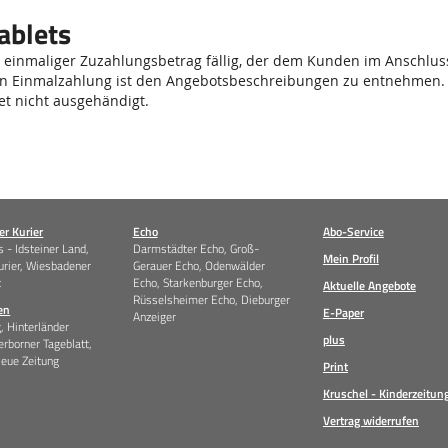
ablets
in einmaliger Zuzahlungsbetrag fällig, der dem Kunden im Anschlus
igen Einmalzahlung ist den Angebotsbeschreibungen zu entnehmen.
et nicht ausgehändigt.
r Kurier
Echo
Abo-Service
 - Idsteiner Land,
Darmstädter Echo, Groß-
Mein Profil
urier, Wiesbadener
Gerauer Echo, Odenwälder
t
Echo, Starkenburger Echo,
Aktuelle Angebote
Rüsselsheimer Echo, Dieburger
en
E-Paper
Anzeiger
g, Hinterländer
plus
erborner Tageblatt,
Neue Zeitung
Print
Kruschel - Kinderzeitun
Vertrag widerrufen