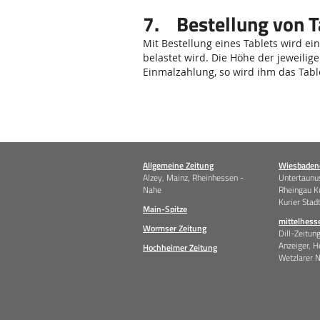
7. Bestellung von T
Mit Bestellung eines Tablets wird e
belastet wird. Die Höhe der jeweil
Einmalzahlung, so wird ihm das Tabl
Allgemeine Zeitung
Wiesbadene
Alzey, Mainz, Rheinhessen -
Untertaunus
Nahe
Rheingau K
Kurier Stad
Main-Spitze
mittelhess
Wormser Zeitung
Dill-Zeitun
Anzeiger, H
Hochheimer Zeitung
Wetzlarer 