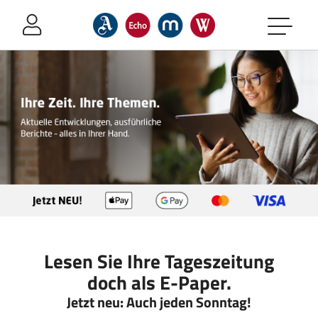
Sprung-
Navigation
Springe
direkt
zu:
Header
Inhalt
Footer
Lesen Sie Ihre Tageszeitung
doch als E-Paper.
Jetzt neu: Auch jeden Sonntag!