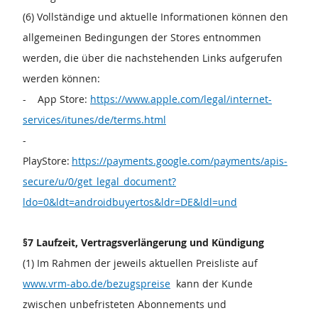
(6) Vollständige und aktuelle Informationen können den
allgemeinen Bedingungen der Stores entnommen
werden, die über die nachstehenden Links aufgerufen
werden können:
- App Store:
https://www.apple.com/legal/internet-
services/itunes/de/terms.html
-
PlayStore:
https://payments.google.com/payments/apis-
secure/u/0/get_legal_document?
ldo=0&ldt=androidbuyertos&ldr=DE&ldl=und
§7 Laufzeit, Vertragsverlängerung und Kündigung
(1) Im Rahmen der jeweils aktuellen Preisliste auf
www.vrm-abo.de/bezugspreise
kann der Kunde
zwischen unbefristeten Abonnements und