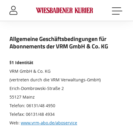
Sprung-
Navigation
Springe
direkt
zu:
Allgemeine Geschäftsbedingungen für
Header
Abonnements der VRM GmbH & Co. KG
Inhalt
Footer
§1 Identität
VRM GmbH & Co. KG
(vertreten durch die VRM Verwaltungs-GmbH)
Erich-Dombrowski-Straße 2
55127 Mainz
Telefon: 06131/48 4950
Telefax: 06131/48 4934
Web:
www.vrm-abo.de/aboservice