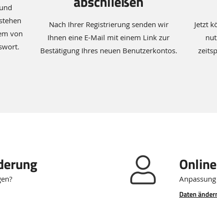
abschließen
 und
estehen
Nach Ihrer Registrierung senden wir
Jetzt 
nem von
Ihnen eine E-Mail mit einem Link zur
nut
swort.
Bestätigung Ihres neuen Benutzerkontos.
zeits
derung
Online
gen?
Anpassung 
Daten änder