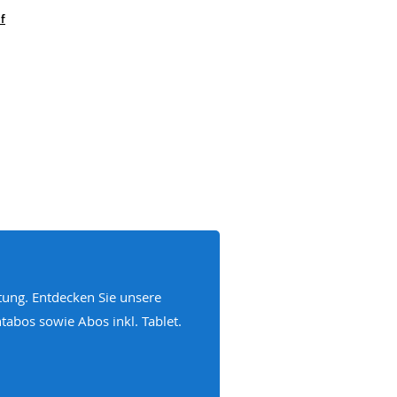
f
tung. Entdecken Sie unsere
abos sowie Abos inkl. Tablet.