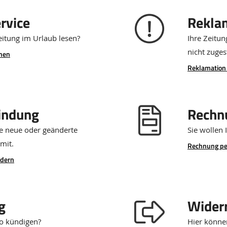
rvice
Rekla
eitung im Urlaub lesen?
Ihre Zeitun
nicht zuges
chen
Reklamation
indung
Rechn
hre neue oder geänderte
Sie wollen 
mit.
Rechnung pe
ndern
g
Wider
bo kündigen?
Hier könne