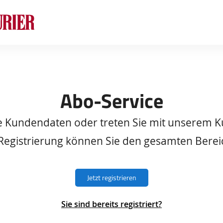
Sprung-
Navigation
Springe
direkt
zu:
Header
Inhalt
Abo-Service
Footer
re Kundendaten oder treten Sie mit unserem K
 Registrierung können Sie den gesamten Berei
Jetzt registrieren
Sie sind bereits registriert?