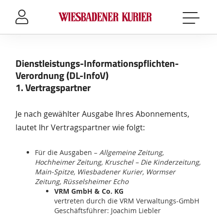
Sprung-
Navigation
Springe
direkt
zu:
Dienstleistungs-Informationspflichten-
Header
Verordnung (DL-InfoV)
Inhalt
1. Vertragspartner
Footer
Je nach gewählter Ausgabe Ihres Abonnements,
lautet Ihr Vertragspartner wie folgt:
Für die Ausgaben –
Allgemeine Zeitung,
Hochheimer Zeitung, Kruschel – Die Kinderzeitung,
Main-Spitze, Wiesbadener Kurier, Wormser
Zeitung, Rüsselsheimer Echo
VRM GmbH & Co. KG
vertreten durch die VRM Verwaltungs-GmbH
Geschäftsführer: Joachim Liebler