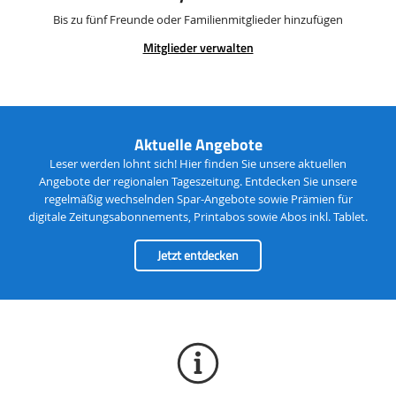
Bis zu fünf Freunde oder Familienmitglieder hinzufügen
Mitglieder verwalten
Angebotsbereich
Aktuelle Angebote
Leser werden lohnt sich! Hier finden Sie unsere aktuellen
Angebote der regionalen Tageszeitung. Entdecken Sie unsere
regelmäßig wechselnden Spar-Angebote sowie Prämien für
digitale Zeitungsabonnements, Printabos sowie Abos inkl. Tablet.
Jetzt entdecken