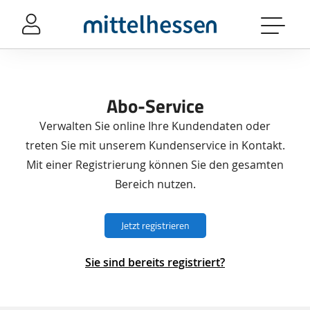
Sprung-
Navigation
Springe
direkt
zu:
Abo-Service
Header
Inhalt
Verwalten Sie online Ihre Kundendaten oder
Footer
treten Sie mit unserem Kundenservice in Kontakt.
Mit einer Registrierung können Sie den gesamten
Bereich nutzen.
Jetzt registrieren
Sie sind bereits registriert?