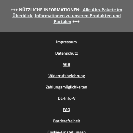
+++ NÜTZLICHE INFORMATIONEN:
Alle Abo-Pakete im
Überblick
,
Informationen zu unseren Produkten und
Portalen
+++
Impressum
Datenschutz
AGB
Widerrufsbelehrung
Zahlungsmöglichkeiten
DL-Info-V
FAQ
Barrierefreiheit
Cookie-Einstellungen