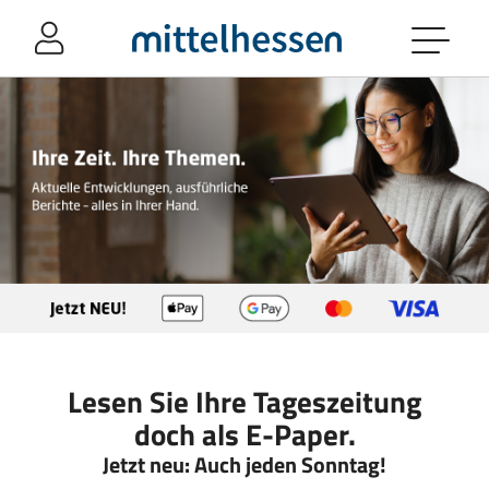
Sprung-
Navigation
Springe
direkt
zu:
Header
Inhalt
Footer
Lesen Sie Ihre Tageszeitung
doch als E-Paper.
Jetzt neu: Auch jeden Sonntag!