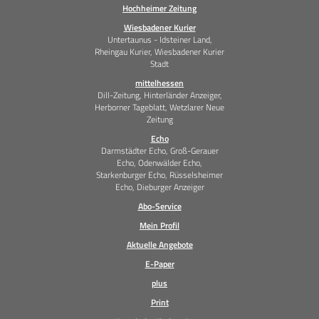
Hochheimer Zeitung
Wiesbadener Kurier
Untertaunus - Idsteiner Land,
Rheingau Kurier, Wiesbadener Kurier
Stadt
mittelhessen
Dill-Zeitung, Hinterländer Anzeiger,
Herborner Tageblatt, Wetzlarer Neue
Zeitung
Echo
Darmstädter Echo, Groß-Gerauer
Echo, Odenwälder Echo,
Starkenburger Echo, Rüsselsheimer
Echo, Dieburger Anzeiger
Abo-Service
Mein Profil
Aktuelle Angebote
E-Paper
plus
Print