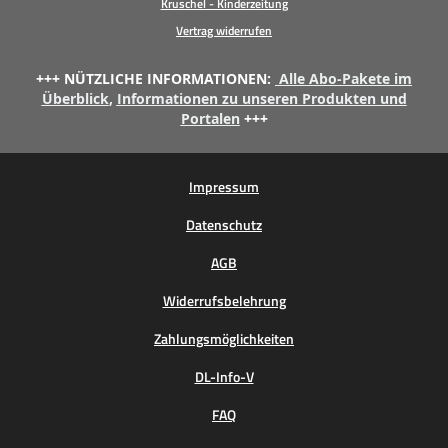
Kruschel - Kinderzeitung
Vertrag widerrufen
+++ NÜTZLICHE INFORMATIONEN:
Alle Abo-Pakete im
Überblick
,
Informationen zu unseren Produkten und
Portalen
+++
Impressum
Datenschutz
AGB
Widerrufsbelehrung
Zahlungsmöglichkeiten
DL-Info-V
FAQ