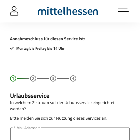
Sprung-
Navigation
Springe
direkt
zu:
Annahmeschluss für diesen Service ist:
Header
Montag bis Freitag bis 14 Uhr
Inhalt
Footer
Urlaubsservice
In welchem Zeitraum soll der Urlaubsservice eingerichtet
werden?
Bitte melden Sie sich zur Nutzung dieses Services an.
E-Mail Adresse *