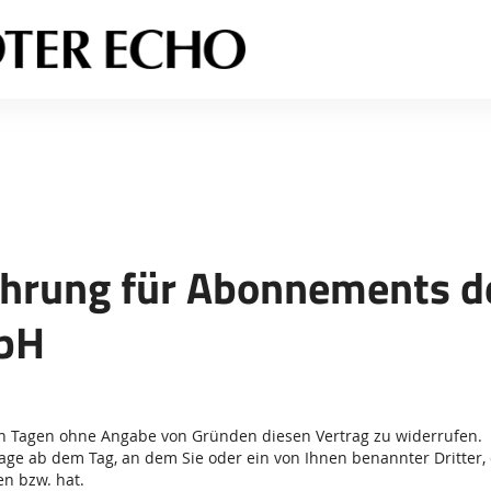
Sprung-
Navigation
Springe
direkt
zu:
Header
Inhalt
Footer
hrung für Abonnements d
bH
hn Tagen ohne Angabe von Gründen diesen Vertrag zu widerrufen.
Tage ab dem Tag, an dem Sie oder ein von Ihnen benannter Dritter, d
n bzw. hat.