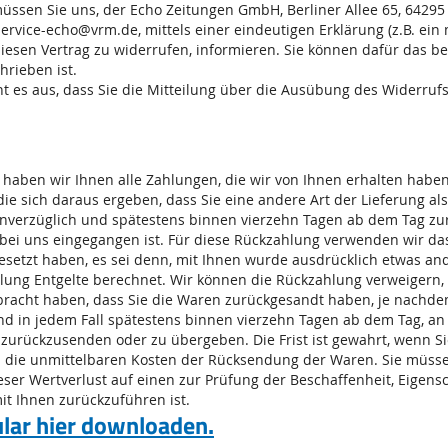
ssen Sie uns, der Echo Zeitungen GmbH, Berliner Allee 65, 64295 
ervice-echo@vrm.de, mittels einer eindeutigen Erklärung (z.B. ein m
 diesen Vertrag zu widerrufen, informieren. Sie können dafür das 
hrieben ist.
t es aus, dass Sie die Mitteilung über die Ausübung des Widerrufs
haben wir Ihnen alle Zahlungen, die wir von Ihnen erhalten haben, 
ie sich daraus ergeben, dass Sie eine andere Art der Lieferung al
unverzüglich und spätestens binnen vierzehn Tagen ab dem Tag zu
 bei uns eingegangen ist. Für diese Rückzahlung verwenden wir das
esetzt haben, es sei denn, mit Ihnen wurde ausdrücklich etwas and
ung Entgelte berechnet. Wir können die Rückzahlung verweigern, 
racht haben, dass Sie die Waren zurückgesandt haben, je nachdem,
nd in jedem Fall spätestens binnen vierzehn Tagen ab dem Tag, a
 zurückzusenden oder zu übergeben. Die Frist ist gewahrt, wenn Si
n die unmittelbaren Kosten der Rücksendung der Waren. Sie müsse
er Wertverlust auf einen zur Prüfung der Beschaffenheit, Eigens
t Ihnen zurückzuführen ist.
ar hier downloaden.