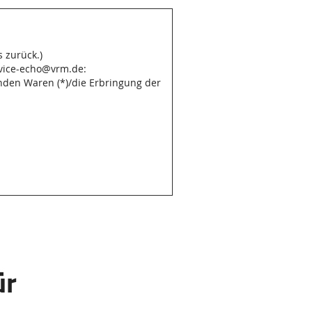
 zurück.)
rvice-echo@vrm.de:
enden Waren (*)/die Erbringung der
ür