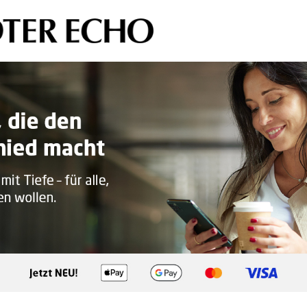
Sprung-
Navigation
Springe
direkt
zu:
Header
Inhalt
Footer