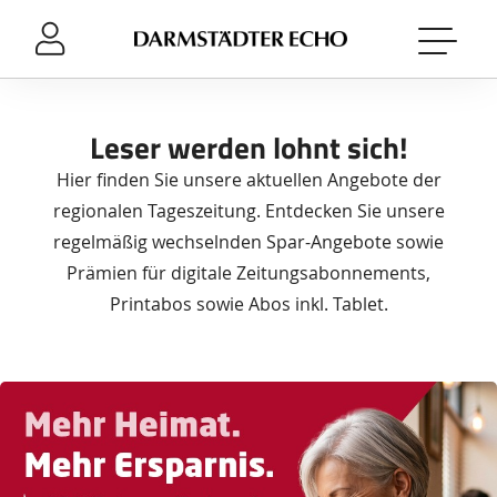
Sprung-
Navigation
Springe
direkt
zu:
Leser werden lohnt sich!
Header
Hier finden Sie unsere aktuellen Angebote der
Inhalt
regionalen Tageszeitung. Entdecken Sie unsere
Footer
regelmäßig wechselnden Spar-Angebote sowie
Prämien für digitale Zeitungsabonnements,
Printabos sowie Abos inkl. Tablet.
Das
Produkt