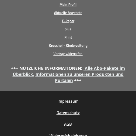
Mein Profil
Aktuelle Angebote
E-Paper
plus
Print
Kruschel - Kinderzeitung
Vertrag widerrufen
+++ NÜTZLICHE INFORMATIONEN:
Alle Abo-Pakete im
Überblick
,
Informationen zu unseren Produkten und
Portalen
+++
Impressum
Datenschutz
AGB
Widerrufsbelehrung