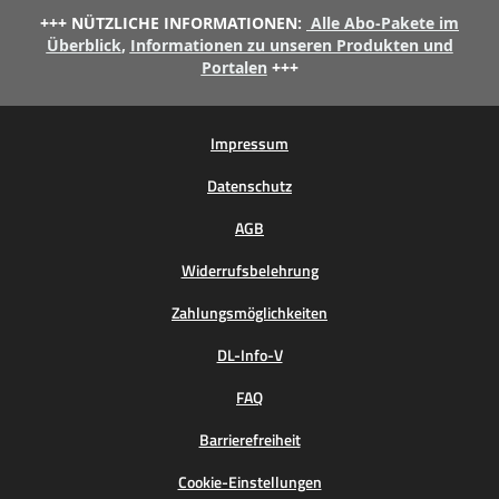
+++ NÜTZLICHE INFORMATIONEN:
Alle Abo-Pakete im
Überblick
,
Informationen zu unseren Produkten und
Portalen
+++
Impressum
Datenschutz
AGB
Widerrufsbelehrung
Zahlungsmöglichkeiten
DL-Info-V
FAQ
Barrierefreiheit
Cookie-Einstellungen