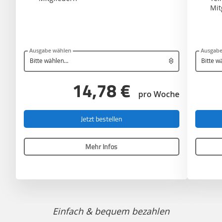
Mit
Ausgabe wählen
Ausgabe
14,78 €
pro Woche
Jetzt bestellen
Mehr Infos
Einfach & bequem bezahlen