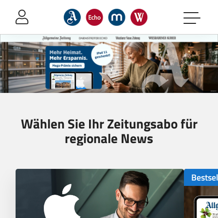
Sprung-
Navigation
Springe
direkt
zu:
Header
Inhalt
Footer
Wählen Sie Ihr Zeitungsabo für
regionale News
Bestseller-
Bestsel
Angebote