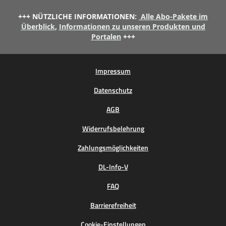
+++ NÜTZLICHE INFORMATIONEN:
Alle Abo-Pakete im
Überblick
,
Informationen zu unseren Produkten und
Portalen
+++
Impressum
Datenschutz
AGB
Widerrufsbelehrung
Zahlungsmöglichkeiten
DL-Info-V
FAQ
Barrierefreiheit
Cookie-Einstellungen