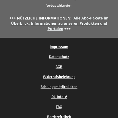
Vertrag widerrufen
+++ NÜTZLICHE INFORMATIONEN:
Alle Abo-Pakete im
Überblick
,
Informationen zu unseren Produkten und
Portalen
+++
Impressum
Datenschutz
AGB
Widerrufsbelehrung
Zahlungsmöglichkeiten
DL-Info-V
FAQ
Barrierefreiheit