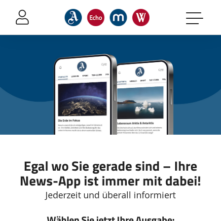
Sprung-
Navigation
Springe
direkt
zu:
Header
Inhalt
Footer
Egal wo Sie gerade sind – Ihre
News-App ist immer mit dabei!
Jederzeit und überall informiert
Wählen Sie jetzt Ihre Ausgabe: