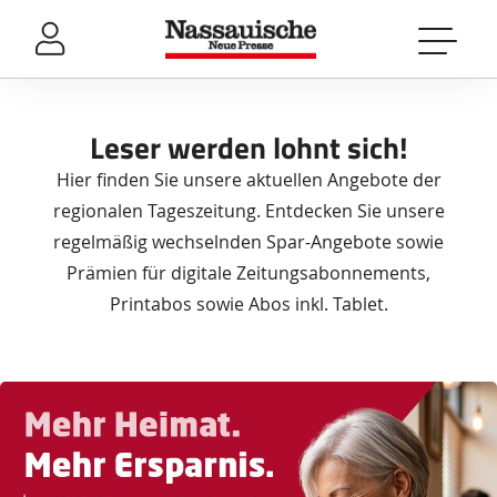
Sprung-
Navigation
Springe
direkt
zu:
Leser werden lohnt sich!
Header
Hier finden Sie unsere aktuellen Angebote der
Inhalt
regionalen Tageszeitung. Entdecken Sie unsere
Footer
regelmäßig wechselnden Spar-Angebote sowie
Prämien für digitale Zeitungsabonnements,
Printabos sowie Abos inkl. Tablet.
Das
Produkt