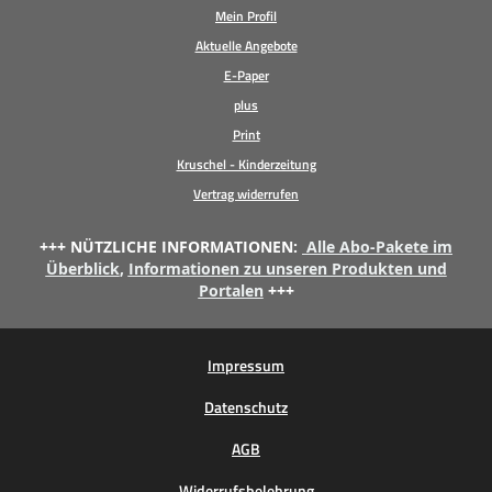
Mein Profil
Aktuelle Angebote
E-Paper
plus
Print
Kruschel - Kinderzeitung
Vertrag widerrufen
+++ NÜTZLICHE INFORMATIONEN:
Alle Abo-Pakete im
Überblick
,
Informationen zu unseren Produkten und
Portalen
+++
Impressum
Datenschutz
AGB
Widerrufsbelehrung