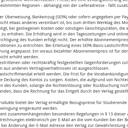
stimmten Regionen - abhängig von der Lieferadresse - fällt zusätz
per Überweisung, Bankeinzug (SEPA) oder sofern angegeben per Pay
 nicht etwas anderes vereinbart ist, bis zum dritten Werktag des 
chtigt, bei gestiegenen Kosten oder sonstigen Gesichtspunkten, die
e zu erhöhen. Die Erhöhung wird in den Tageszeitungen und onlin
ichtigung des Kunden erfolgt nicht. Der erhöhte Abonnementpreis
itionen zu entrichten. Bei Erteilung eines SEPA-Basis-Lastschrif
ung angepasst. Ein voraus bezahlter Abonnementpreis ist für den
nicht erhöht werden.
estrittenen oder rechtskräftig festgestellten Gegenforderungen zu
aus anderen Vertragsverhältnissen ist ausgeschlossen.
astschriftmandat erteilt werden. Die Frist für die Vorabankündigung
 die Deckung des Kontos zu sorgen. Kosten, die aufgrund von Nich
ten des Kunden, solange die Nichteinlösung oder Rückbuchung nich
anden, dass die Rechnung für das Entgelt durch den Verlag gestel
lprodukte bietet der Verlag ermäßigte Bezugspreise für Studierend
cheinigung eingeräumt werden.
nement zusammenhängenden besonderen Regelungen in § 13 dieser 
trechnungen elektronisch per E-Mail an die vom Kunden bei der B
ch, bei Änderung der E-Mail Adresse den Verlag zur Gewährleistu