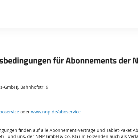
Sprung-
Navigation
Springe
direkt
zu:
Header
Inhalt
tsbedingungen für Abonnements der 
Footer
gs-GmbH), Bahnhofstr. 9
boservice
oder
www.nnp.de/aboservice
ingungen finden auf alle Abonnement-Verträge und Tablet-Paket 
) - und uns, der NNP GmbH & Co. KG (im Folgenden auch als Verla