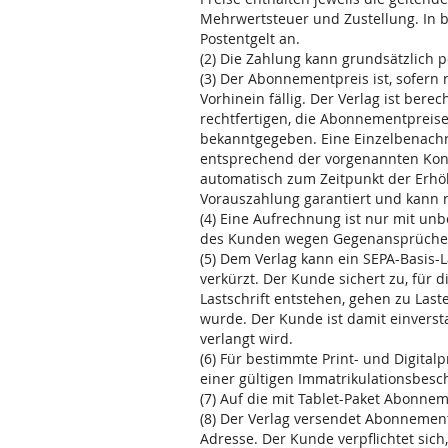
Mehrwertsteuer und Zustellung. In be
Postentgelt an.
(2) Die Zahlung kann grundsätzlich 
(3) Der Abonnementpreis ist, sofern
Vorhinein fällig. Der Verlag ist bere
rechtfertigen, die Abonnementpreis
bekanntgegeben. Eine Einzelbenachr
entsprechend der vorgenannten Kond
automatisch zum Zeitpunkt der Erhöh
Vorauszahlung garantiert und kann 
(4) Eine Aufrechnung ist nur mit unb
des Kunden wegen Gegenansprüchen 
(5) Dem Verlag kann ein SEPA-Basis-L
verkürzt. Der Kunde sichert zu, für
Lastschrift entstehen, gehen zu Las
wurde. Der Kunde ist damit einverst
verlangt wird.
(6) Für bestimmte Print- und Digita
einer gültigen Immatrikulationsbes
(7) Auf die mit Tablet-Paket Abon
(8) Der Verlag versendet Abonnemen
Adresse. Der Kunde verpflichtet si