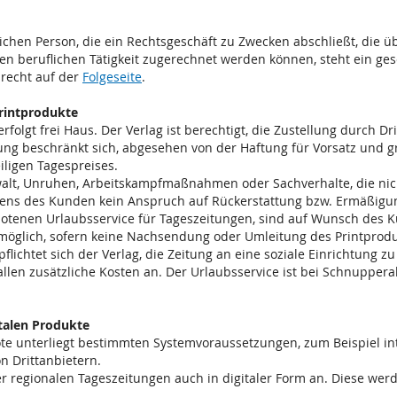
lichen Person, die ein Rechtsgeschäft zu Zwecken abschließt, die 
en beruflichen Tätigkeit zugerechnet werden können, steht ein ges
srecht auf der
Folgeseite
.
Printprodukte
erfolgt frei Haus. Der Verlag ist berechtigt, die Zustellung durch D
ung beschränkt sich, abgesehen von der Haftung für Vorsatz und gr
iligen Tagespreises.
ewalt, Unruhen, Arbeitskampfmaßnahmen oder Sachverhalte, die nich
itens des Kunden kein Anspruch auf Rückerstattung bzw. Ermäßigu
otenen Urlaubsservice für Tageszeitungen, sind auf Wunsch des 
möglich, sofern keine Nachsendung oder Umleitung des Printproduk
flichtet sich der Verlag, die Zeitung an eine soziale Einrichtung zu
n zusätzliche Kosten an. Der Urlaubsservice ist bei Schnupperab
italen Produkte
ote unterliegt bestimmten Systemvoraussetzungen, zum Beispiel i
n Drittanbietern.
er regionalen Tageszeitungen auch in digitaler Form an. Diese wer