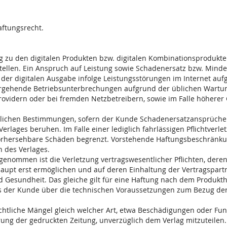
aftungsrecht.
ng zu den digitalen Produkten bzw. digitalen Kombinationsprodukt
ellen. Ein Anspruch auf Leistung sowie Schadenersatz bzw. Minde
der digitalen Ausgabe infolge Leistungsstörungen im Internet au
bergehende Betriebsunterbrechungen aufgrund der üblichen Wart
rovidern oder bei fremden Netzbetreibern, sowie im Falle höherer 
tzlichen Bestimmungen, sofern der Kunde Schadenersatzansprüche 
rlages beruhen. Im Falle einer lediglich fahrlässigen Pflichtverlet
vorhersehbare Schäden begrenzt. Vorstehende Haftungsbeschränkung
n des Verlages.
genommen ist die Verletzung vertragswesentlicher Pflichten, der
upt erst ermöglichen und auf deren Einhaltung der Vertragspartn
d Gesundheit. Das gleiche gilt für eine Haftung nach dem Produkt
ass der Kunde über die technischen Voraussetzungen zum Bezug der 
nsichtliche Mängel gleich welcher Art, etwa Beschädigungen oder F
erung der gedruckten Zeitung, unverzüglich dem Verlag mitzuteilen.