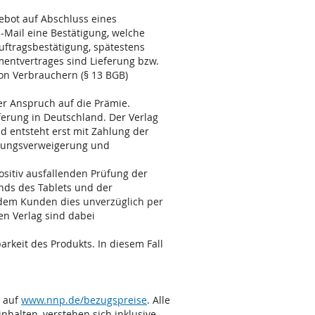
ebot auf Abschluss eines
Mail eine Bestätigung, welche
uftragsbestätigung, spätestens
mentvertrages sind Lieferung bzw.
on Verbrauchern (§ 13 BGB)
er Anspruch auf die Prämie.
ferung in Deutschland. Der Verlag
d entsteht erst mit Zahlung der
hlungsverweigerung und
ositiv ausfallenden Prüfung der
ands des Tablets und der
g dem Kunden dies unverzüglich per
en Verlag sind dabei
arkeit des Produkts. In diesem Fall
e auf
www.nnp.de/bezugspreise
. Alle
inhalten, verstehen sich inklusive