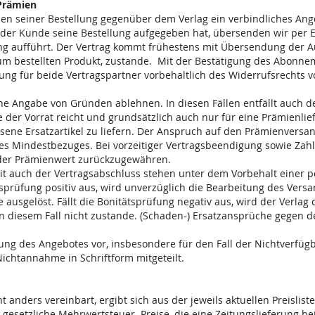
 Prämien
en seiner Bestellung gegenüber dem Verlag ein verbindliches Ang
r Kunde seine Bestellung aufgegeben hat, übersenden wir per E-
ng aufführt. Der Vertrag kommt frühestens mit Übersendung der A
um bestellten Produkt, zustande. Mit der Bestätigung des Abonne
ng für beide Vertragspartner vorbehaltlich des Widerrufsrechts v
ne Angabe von Gründen ablehnen. In diesen Fällen entfällt auch d
 der Vorrat reicht und grundsätzlich auch nur für eine Prämienlie
sene Ersatzartikel zu liefern. Der Anspruch auf den Prämienversan
s Mindestbezuges. Bei vorzeitiger Vertragsbeendigung sowie Za
 der Prämienwert zurückzugewähren.
it auch der Vertragsabschluss stehen unter dem Vorbehalt einer p
tsprüfung positiv aus, wird unverzüglich die Bearbeitung des Vers
 ausgelöst. Fällt die Bonitätsprüfung negativ aus, wird der Verla
in diesem Fall nicht zustande. (Schaden-) Ersatzansprüche gegen d
nung des Angebotes vor, insbesondere für den Fall der Nichtverfügb
chtannahme in Schriftform mitgeteilt.
 anders vereinbart, ergibt sich aus der jeweils aktuellen Preislist
 gesetzliche Mehrwertsteuer. Preise, die eine Zeitungslieferung be