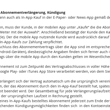
g, Abonnementverlängerung, Kündigung
ann auch als In-App-Kauf in der E-Paper- oder News-App gemäß 
n, muss der Kunde, in der mobilen App unter „Käufe“ die die Ab
Weiter mit der Auswahl“. Anschließend bestätigt der Kunde den Ka
gle). Der die mobile App nutzende Kunde wird ausdrücklich darauf
-App-Kaufs zur Zahlung verpflichtet.
schluss des Abonnementvertrags über die App sind im entsprech
ndroid-Geräten), diesbezügliche Angaben finden sich ferner auch i
gs über die mobile App durch den Kunden gelten im Wesentliche
nement ist zum Zeitpunkt des Vertragsabschlusses in voller Höhe 
oogle Play- oder iTunes App Store verarbeitet werden, von dem S
erlängert sich der Vertrag automatisch um die ursprünglich verein
 der das Abonnement durch den In-App-Kauf bestellt hat, spätes
eit beendet wird. Der Gesamtbetrag für jede Verlängerungslaufzeit
 der ursprünglichen Laufzeit in Rechnung gestellt.
ines In-App-Kaufs bestelltes Abonnement jederzeit zum Ende der 
henden Kündigungsmöglichkeiten finden sich in den Kontoeinstel