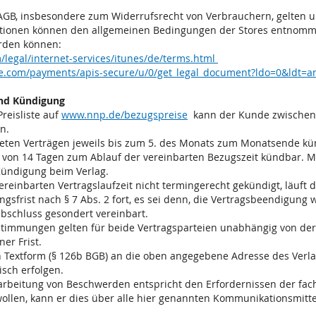
 AGB, insbesondere zum Widerrufsrecht von Verbrauchern, gelten 
rmationen können den allgemeinen Bedingungen der Stores entnomm
erden können:
/legal/internet-services/itunes/de/terms.html
le.com/payments/apis-secure/u/0/get_legal_document?ldo=0&ldt=
und Kündigung
reisliste auf
www.nnp.de/bezugspreise
kann der Kunde zwischen
n.
teten Verträgen jeweils bis zum 5. des Monats zum Monatsende kün
 von 14 Tagen zum Ablauf der vereinbarten Bezugszeit kündbar. M
Kündigung beim Verlag.
reinbarten Vertragslaufzeit nicht termingerecht gekündigt, läuf
gsfrist nach § 7 Abs. 2 fort, es sei denn, die Vertragsbeendigung
sabschluss gesondert vereinbart.
timmungen gelten für beide Vertragsparteien unabhängig von de
er Frist.
 Textform (§ 126b BGB) an die oben angegebene Adresse des Verlag
isch erfolgen.
earbeitung von Beschwerden entspricht den Erfordernissen der fach
llen, kann er dies über alle hier genannten Kommunikationsmi