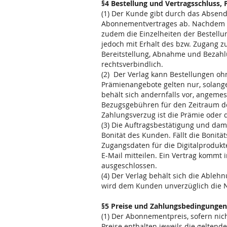
§4 Bestellung und Vertragsschluss,
(1) Der Kunde gibt durch das Absend
Abonnementvertrages ab. Nachdem de
zudem die Einzelheiten der Bestellu
jedoch mit Erhalt des bzw. Zugang z
Bereitstellung, Abnahme und Bezahlu
rechtsverbindlich.
(2) Der Verlag kann Bestellungen oh
Prämienangebote gelten nur, solange
behält sich andernfalls vor, angemes
Bezugsgebühren für den Zeitraum de
Zahlungsverzug ist die Prämie oder
(3) Die Auftragsbestätigung und dam
Bonität des Kunden. Fällt die Bonitä
Zugangsdaten für die Digitalprodukte
E-Mail mitteilen. Ein Vertrag kommt 
ausgeschlossen.
(4) Der Verlag behält sich die Ableh
wird dem Kunden unverzüglich die Ni
§5 Preise und Zahlungsbedingungen
(1) Der Abonnementpreis, sofern nicht
Preise enthalten jeweils die geltende