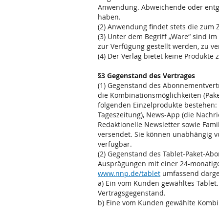
Anwendung. Abweichende oder entgeg
haben.
(2) Anwendung findet stets die zum 
(3) Unter dem Begriff „Ware“ sind i
zur Verfügung gestellt werden, zu ve
(4) Der Verlag bietet keine Produkte
§3 Gegenstand des Vertrages
(1) Gegenstand des Abonnementvertr
die Kombinationsmöglichkeiten (Pak
folgenden Einzelprodukte bestehen: P
Tageszeitung), News-App (die Nachri
Redaktionelle Newsletter sowie Fami
versendet. Sie können unabhängig v
verfügbar.
(2) Gegenstand des Tablet-Paket-Ab
Ausprägungen mit einer 24-monatigen 
www.nnp.de/tablet
umfassend dargest
a) Ein vom Kunden gewähltes Tablet
Vertragsgegenstand.
b) Eine vom Kunden gewählte Kombin