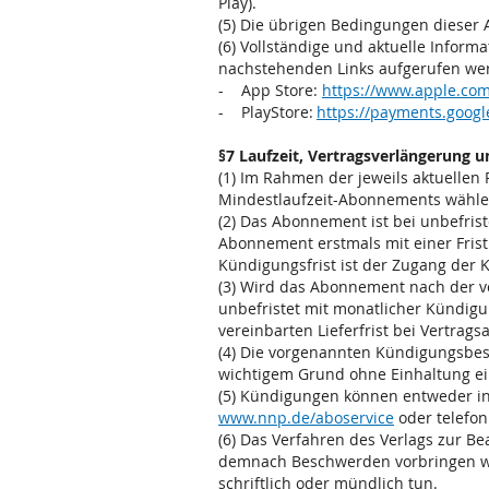
Play).
(5) Die übrigen Bedingungen dieser
(6) Vollständige und aktuelle Info
nachstehenden Links aufgerufen w
- App Store:
https://www.apple.com
- PlayStore:
https://payments.goog
§7 Laufzeit, Vertragsverlängerung 
(1) Im Rahmen der jeweils aktuellen P
Mindestlaufzeit-Abonnements wähle
(2) Das Abonnement ist bei unbefris
Abonnement erstmals mit einer Frist
Kündigungsfrist ist der Zugang der 
(3) Wird das Abonnement nach der ve
unbefristet mit monatlicher Kündigun
vereinbarten Lieferfrist bei Vertrag
(4) Die vorgenannten Kündigungsbes
wichtigem Grund ohne Einhaltung ein
(5) Kündigungen können entweder in
www.nnp.de/aboservice
oder telefon
(6) Das Verfahren des Verlags zur B
demnach Beschwerden vorbringen wo
schriftlich oder mündlich tun.