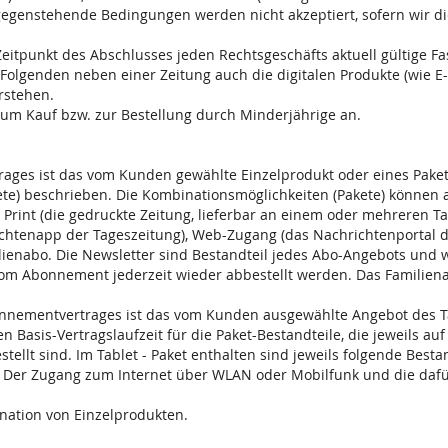
enstehende Bedingungen werden nicht akzeptiert, sofern wir die
Zeitpunkt des Abschlusses jeden Rechtsgeschäfts aktuell gültige F
m Folgenden neben einer Zeitung auch die digitalen Produkte (wie 
rstehen.
 zum Kauf bzw. zur Bestellung durch Minderjährige an.
ages ist das vom Kunden gewählte Einzelprodukt oder eines Paket
ete) beschrieben. Die Kombinationsmöglichkeiten (Pakete) können
rint (die gedruckte Zeitung, lieferbar an einem oder mehreren Tag
chtenapp der Tageszeitung), Web-Zugang (das Nachrichtenportal de
lienabo. Die Newsletter sind Bestandteil jedes Abo-Angebots und 
om Abonnement jederzeit wieder abbestellt werden. Das Familienab
onnementvertrages ist das vom Kunden ausgewählte Angebot des T
Basis-Vertragslaufzeit für die Paket-Bestandteile, die jeweils au
ellt sind. Im Tablet - Paket enthalten sind jeweils folgende Bestan
. Der Zugang zum Internet über WLAN oder Mobilfunk und die dafü
ation von Einzelprodukten.