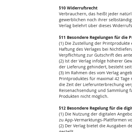
§10 Widerrufsrecht
Verbrauchern, das heißt jeder natür
gewerblichen noch ihrer selbständig
Verlag belehrt über dieses Widerruf
§11 Besondere Regelungen für die 
(1) Die Zustellung der Printprodukte 
Haftung des Verlages bei Nichtliefer
Verpflichtung zur Gutschrift des ante
(2) Ist der Verlag infolge höherer G
der Lieferung gehindert, besteht se
(3) Im Rahmen des vom Verlag angeb
Printproduktes für maximal 42 Tage 
die Zeit der Lieferunterbrechung verp
Reisenachsendung und Sammlung falle
Produkten nicht möglich.
§12 Besondere Regelung für die dig
(1) Die Nutzung der digitalen Angeb
zu App-Vermarktungs-Plattformen vo
(2) Der Verlag bietet die Ausgaben d
gestellt.