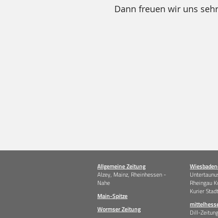
Dann freuen wir uns seh
Allgemeine Zeitung
Wiesbadene
Alzey, Mainz, Rheinhessen -
Untertaunus
Nahe
Rheingau K
Kurier Stad
Main-Spitze
mittelhess
Wormser Zeitung
Dill-Zeitun