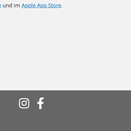
e
und im
Apple App Store
.
Soziale
Medien