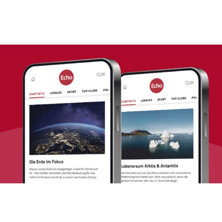
Sprung-
Navigation
Springe
direkt
zu:
Header
Inhalt
Footer