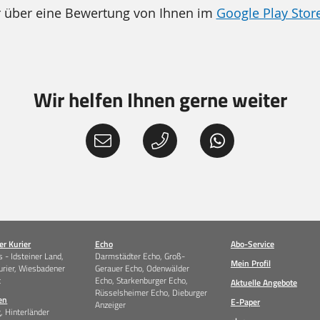
r über eine Bewertung von Ihnen im
Google Play Stor
Wir helfen Ihnen gerne weiter
r Kurier
Echo
Abo-Service
 - Idsteiner Land,
Darmstädter Echo, Groß-
Mein Profil
urier, Wiesbadener
Gerauer Echo, Odenwälder
t
Echo, Starkenburger Echo,
Aktuelle Angebote
Rüsselsheimer Echo, Dieburger
en
E-Paper
Anzeiger
g, Hinterländer