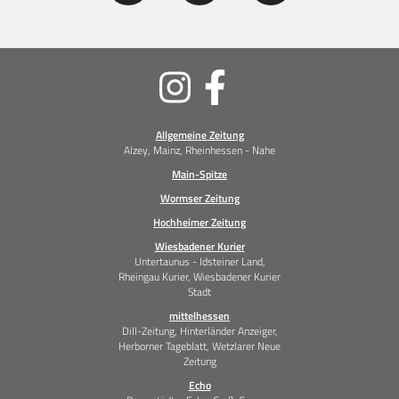
Soziale
Medien
Allgemeine Zeitung
Alzey, Mainz, Rheinhessen - Nahe
Main-Spitze
Wormser Zeitung
Hochheimer Zeitung
Wiesbadener Kurier
Untertaunus - Idsteiner Land,
Rheingau Kurier, Wiesbadener Kurier
Stadt
mittelhessen
Dill-Zeitung, Hinterländer Anzeiger,
Herborner Tageblatt, Wetzlarer Neue
Zeitung
Echo