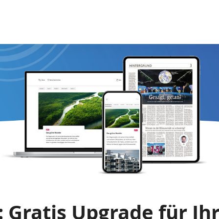
Sprung-
Navigation
Springe
direkt
zu:
Header
Inhalt
Footer
 Gratis Upgrade für Ih