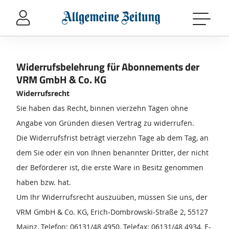
Sprung-
Navigation
Springe
direkt
zu:
Widerrufsbelehrung für Abonnements der
Header
VRM GmbH & Co. KG
Inhalt
Widerrufsrecht
Footer
Sie haben das Recht, binnen vierzehn Tagen ohne
Angabe von Gründen diesen Vertrag zu widerrufen.
Die Widerrufsfrist beträgt vierzehn Tage ab dem Tag, an
dem Sie oder ein von Ihnen benannter Dritter, der nicht
der Beförderer ist, die erste Ware in Besitz genommen
haben bzw. hat.
Um Ihr Widerrufsrecht auszuüben, müssen Sie uns, der
VRM GmbH & Co. KG, Erich-Dombrowski-Straße 2, 55127
Mainz, Telefon: 06131/48 4950, Telefax: 06131/48 4934, E-