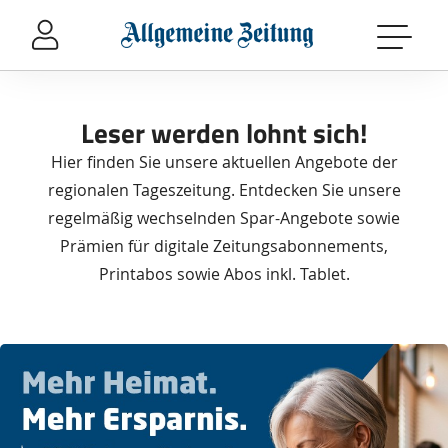
Sprung-
Navigation
Springe
direkt
zu:
Leser werden lohnt sich!
Header
Hier finden Sie unsere aktuellen Angebote der
Inhalt
regionalen Tageszeitung. Entdecken Sie unsere
Footer
regelmäßig wechselnden Spar-Angebote sowie
Prämien für digitale Zeitungsabonnements,
Printabos sowie Abos inkl. Tablet.
Das
Produkt