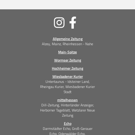
Soziale
Medien
Allgemeine Zeitung
Alzey, Mainz, Rheinhessen - Nahe
Main-Spitze
Wormser Zeitung
Hochheimer Zeitung
Wiesbadener Kurier
Untertaunus - Idsteiner Land,
Rheingau Kurier, Wiesbadener Kurier
Stadt
mittelhessen
Dill-Zeitung, Hinterländer Anzeiger,
Herborner Tageblatt, Wetzlarer Neue
Zeitung
Echo
Darmstädter Echo, Groß-Gerauer
Echo, Odenwälder Echo,