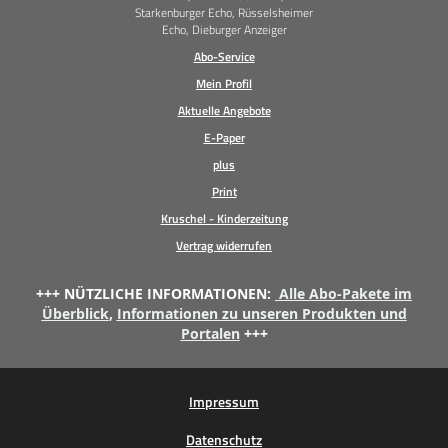
Starkenburger Echo, Rüsselsheimer
Echo, Dieburger Anzeiger
Abo-Service
Mein Profil
Aktuelle Angebote
E-Paper
plus
Print
Kruschel - Kinderzeitung
Vertrag widerrufen
+++ NÜTZLICHE INFORMATIONEN:
Alle Abo-Pakete im
Überblick
,
Informationen zu unseren Produkten und
Portalen
+++
Impressum
Datenschutz