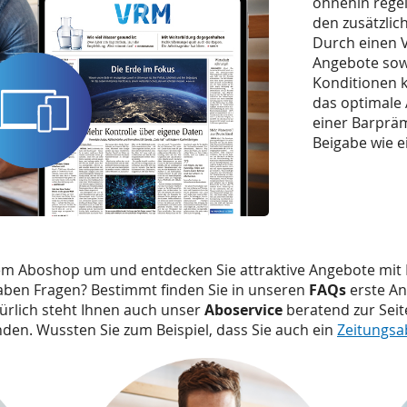
ohnehin rege
den zusätzlic
Durch einen V
Angebote sowi
Konditionen k
das optimale A
einer Barpräm
Beigabe wie e
em Aboshop um und entdecken Sie attraktive Angebote mit 
aben Fragen? Bestimmt finden Sie in unseren
FAQs
erste A
rlich steht Ihnen auch unser
Aboservice
beratend zur Sei
nden. Wussten Sie zum Beispiel, dass Sie auch ein
Zeitungsa