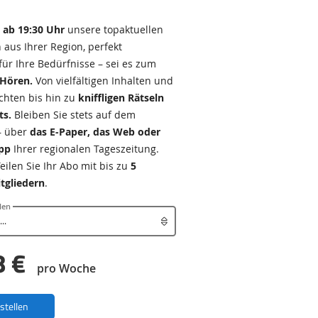
e
ab 19:30 Uhr
unsere topaktuellen
 aus Ihrer Region, perfekt
für Ihre Bedürfnisse – sei es zum
 Hören.
Von vielfältigen Inhalten und
ichten bis hin zu
kniffligen Rätseln
ts.
Bleiben Sie stets auf dem
– über
das E-Paper, das Web oder
App
Ihrer regionalen Tageszeitung.
eilen Sie Ihr Abo mit bis zu
5
tgliedern
.
len
8 €
pro Woche
estellen