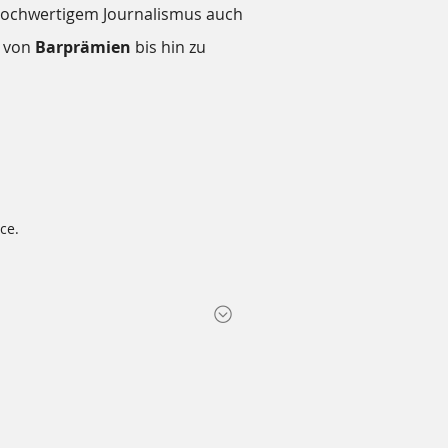
n hochwertigem Journalismus auch
n von
Barprämien
bis hin zu
ce.