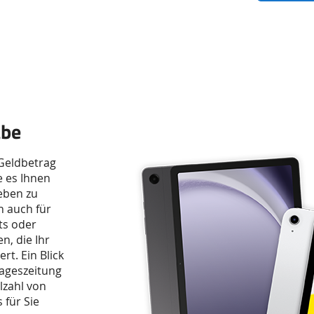
abe
Geldbetrag
e es Ihnen
eben zu
h auch für
ts oder
n, die Ihr
rt. Ein Blick
ageszeitung
lzahl von
für Sie