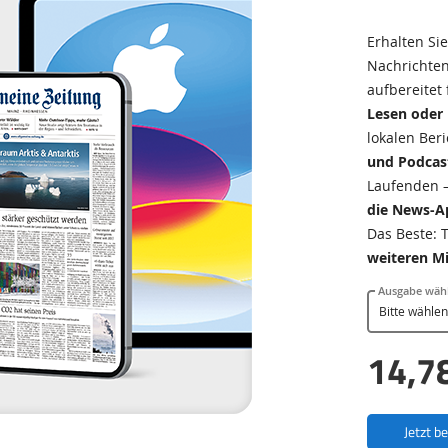
Erhalten Si
Nachrichten
aufbereitet 
Lesen oder
lokalen Ber
und Podcas
Laufenden 
die News-
Das Beste: T
weiteren Mi
Ausgabe wäh
14,7
Jetzt b