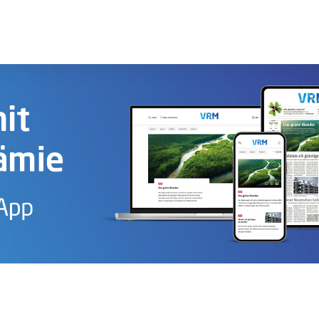
Sprung-
Navigation
Springe
direkt
zu:
Header
Inhalt
Footer