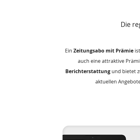
Die r
Zusätzliche
Ein
Zeitungsabo mit Prämie
is
Informationen
auch eine attraktive Prämi
Berichterstattung
und bietet z
aktuellen Angebot
Das
Produkt