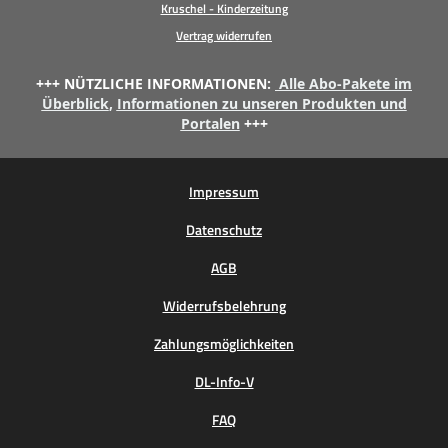
Kruschel - Kinderzeitung
Vertrag widerrufen
+++ NÜTZLICHE INFORMATIONEN:
Alle Abo-Pakete im
Überblick
,
Informationen zu unseren Produkten und
Portalen
+++
Impressum
Datenschutz
AGB
Widerrufsbelehrung
Zahlungsmöglichkeiten
DL-Info-V
FAQ