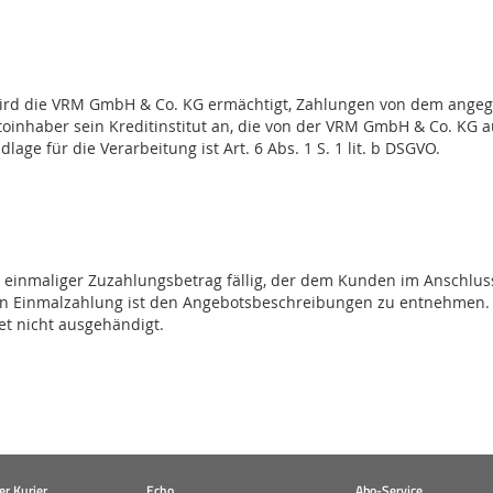
wird die VRM GmbH & Co. KG ermächtigt, Zahlungen von dem angege
toinhaber sein Kreditinstitut an, die von der VRM GmbH & Co. KG
lage für die Verarbeitung ist Art. 6 Abs. 1 S. 1 lit. b DSGVO.
in einmaliger Zuzahlungsbetrag fällig, der dem Kunden im Anschlus
igen Einmalzahlung ist den Angebotsbeschreibungen zu entnehmen.
et nicht ausgehändigt.
r Kurier
Echo
Abo-Service