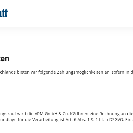
Sprung-
Navigation
Springe
direkt
zu:
Header
Inhalt
ten
Footer
schlands bieten wir folgende Zahlungsmöglichkeiten an, sofern in 
ungskauf wird die VRM GmbH & Co. KG Ihnen eine Rechnung an di
lage für die Verarbeitung ist Art. 6 Abs. 1 S. 1 lit. b DSGVO. Eine