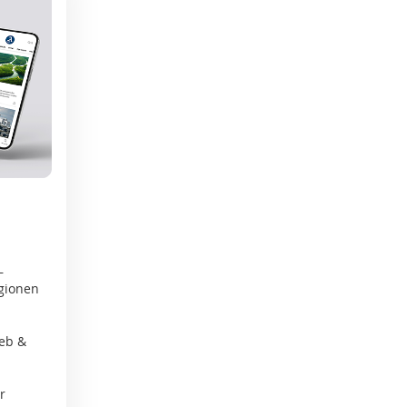
–
gionen
Web &
r