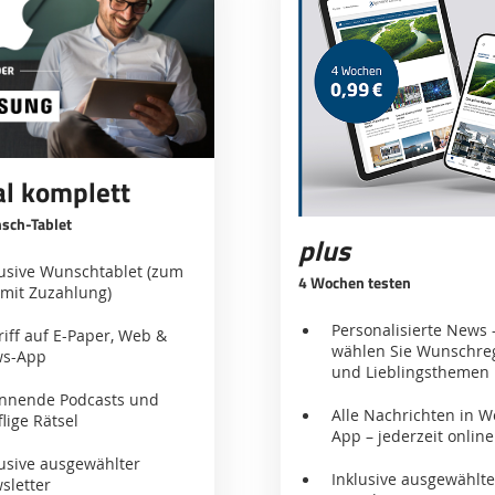
al komplett
nsch-Tablet
plus
lusive Wunschtablet (zum
4 Wochen testen
l mit Zuzahlung)
Personalisierte News 
riff auf E-Paper, Web &
wählen Sie Wunschre
s-App
und Lieblingsthemen
nnende Podcasts und
Alle Nachrichten in 
flige Rätsel
App – jederzeit online
lusive ausgewählter
Inklusive ausgewählte
sletter