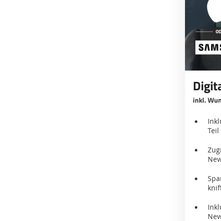
Digit
inkl. Wu
Ink
Tei
Zug
New
Spa
knif
Ink
New