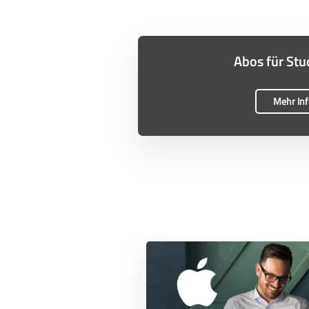
Abos für Stu
Mehr In