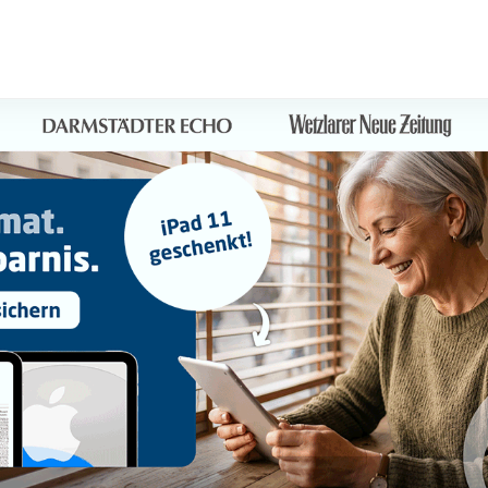
Sprung-
Navigation
Springe
direkt
zu:
Header
Inhalt
Footer