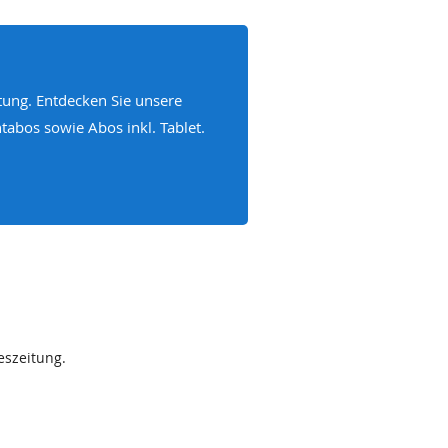
tung. Entdecken Sie unsere
abos sowie Abos inkl. Tablet.
eszeitung.