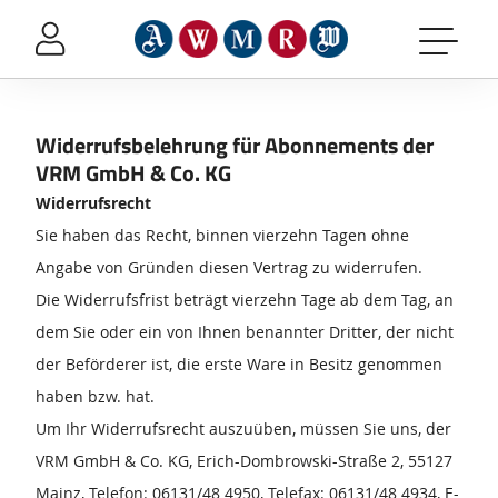
Sprung-
Navigation
Springe
direkt
zu:
Widerrufsbelehrung für Abonnements der
Header
VRM GmbH & Co. KG
Inhalt
Widerrufsrecht
Footer
Sie haben das Recht, binnen vierzehn Tagen ohne
Angabe von Gründen diesen Vertrag zu widerrufen.
Die Widerrufsfrist beträgt vierzehn Tage ab dem Tag, an
dem Sie oder ein von Ihnen benannter Dritter, der nicht
der Beförderer ist, die erste Ware in Besitz genommen
haben bzw. hat.
Um Ihr Widerrufsrecht auszuüben, müssen Sie uns, der
VRM GmbH & Co. KG, Erich-Dombrowski-Straße 2, 55127
Mainz, Telefon: 06131/48 4950, Telefax: 06131/48 4934, E-