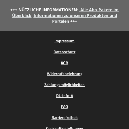
+++ NÜTZLICHE INFORMATIONEN:
Alle Abo-Pakete im
Überblick
,
Informationen zu unseren Produkten und
Portalen
+++
Impressum
Datenschutz
AGB
Widerrufsbelehrung
Zahlungsmöglichkeiten
DL-Info-V
FAQ
Barrierefreiheit
Cookie-Einstellungen