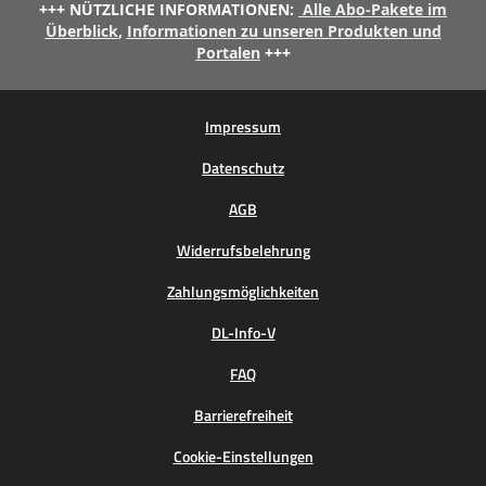
+++ NÜTZLICHE INFORMATIONEN:
Alle Abo-Pakete im
Überblick
,
Informationen zu unseren Produkten und
Portalen
+++
Impressum
Datenschutz
AGB
Widerrufsbelehrung
Zahlungsmöglichkeiten
DL-Info-V
FAQ
Barrierefreiheit
Cookie-Einstellungen