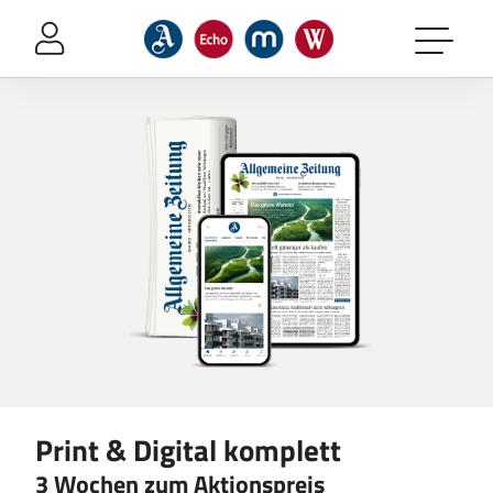
Sprung-
Navigation
Springe
Produktdetailseite
Das
direkt
Produkt
-
zu:
Print
Header
&
Inhalt
Digital
Footer
komplett
Print & Digital komplett
3 Wochen zum Aktionspreis