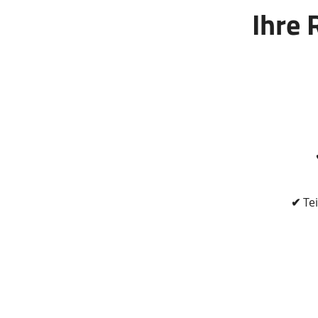
Ihre 
Zusätzliche
Informationen
✔
Tei
Das
Produkt