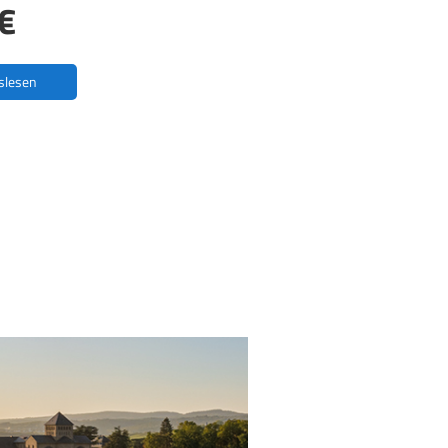
€
oslesen