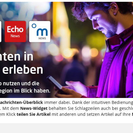
achrichten-Überblick
immer dabei. Dank der intuitiven Bedienung
. Mit dem
News-Widget
behalten Sie Schlagzeilen auch bei gesch
em Klick
teilen Sie Artikel
mit anderen und setzen Artikel auf Ihre