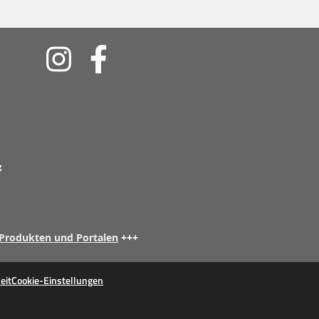
Soziale
Medien
g
 Produkten und Portalen
+++
eit
Cookie-Einstellungen