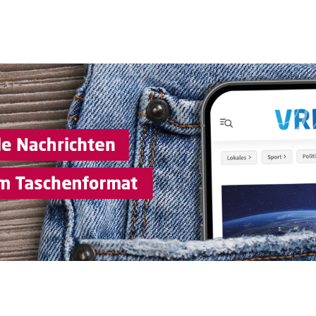
Sprung-
Navigation
Springe
direkt
zu:
Header
Inhalt
Footer