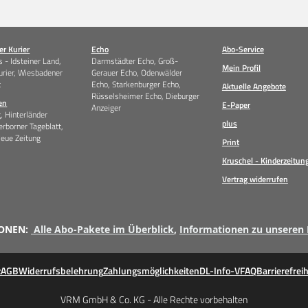
r Kurier
Echo
Abo-Service
 - Idsteiner Land,
Darmstädter Echo, Groß-
Mein Profil
urier, Wiesbadener
Gerauer Echo, Odenwälder
t
Echo, Starkenburger Echo,
Aktuelle Angebote
Rüsselsheimer Echo, Dieburger
en
E-Paper
Anzeiger
g, Hinterländer
plus
erborner Tageblatt,
Neue Zeitung
Print
Kruschel - Kinderzeitun
Vertrag widerrufen
ONEN:
Alle Abo-Pakete im Überblick
,
Informationen zu unseren
z
AGB
Widerrufsbelehrung
Zahlungsmöglichkeiten
DL-Info-V
FAQ
Barrierefreih
VRM GmbH & Co. KG - Alle Rechte vorbehalten