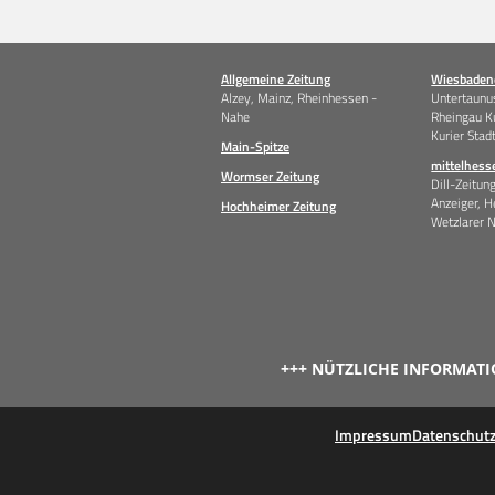
Allgemeine Zeitung
Wiesbadene
Alzey, Mainz, Rheinhessen -
Untertaunus
Nahe
Rheingau K
Kurier Stad
Main-Spitze
mittelhess
Wormser Zeitung
Dill-Zeitun
Anzeiger, H
Hochheimer Zeitung
Wetzlarer 
+++ NÜTZLICHE INFORMATI
Impressum
Datenschut