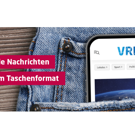
Sprung-
Navigation
Springe
direkt
zu:
Header
Inhalt
Footer