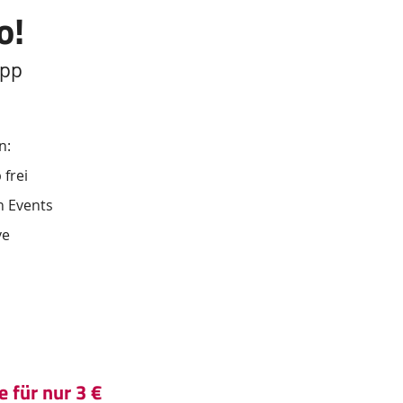
o!
App
n:
frei
en Events
ve
 für nur 3 €