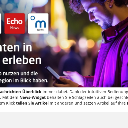
achrichten-Überblick
immer dabei. Dank der intuitiven Bedienung
. Mit dem
News-Widget
behalten Sie Schlagzeilen auch bei gesch
em Klick
teilen Sie Artikel
mit anderen und setzen Artikel auf Ihre