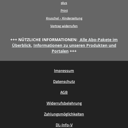
plus
Print
Kruschel - Kinderzeitung
Vertrag widerrufen
+++ NÜTZLICHE INFORMATIONEN:
Alle Abo-Pakete im
Überblick
,
Informationen zu unseren Produkten und
Portalen
+++
Impressum
Datenschutz
AGB
Widerrufsbelehrung
Zahlungsmöglichkeiten
DL-Info-V