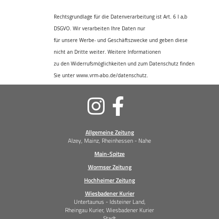
Rechtsgrundlage für die Datenverarbeitung ist Art. 6 I a,b
DSGVO. Wir verarbeiten Ihre Daten nur
für unsere Werbe- und Geschäftszwecke und geben diese
nicht an Dritte weiter. Weitere Informationen
zu den Widerrufsmöglichkeiten und zum Datenschutz finden
Sie unter www.vrm-abo.de/datenschutz.
Soziale
Medien
Allgemeine Zeitung
Alzey, Mainz, Rheinhessen - Nahe
Main-Spitze
Wormser Zeitung
Hochheimer Zeitung
Wiesbadener Kurier
Untertaunus - Idsteiner Land,
Rheingau Kurier, Wiesbadener Kurier
Stadt