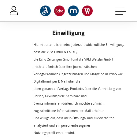
Sprung-
Navigation
Springe
direkt
Einwilligung
zu:
Header
Hiermit erteile ich meine jederzeit widerrufliche Einwilligung,
Inhalt
dass die VRM GmbH & Co. KG,
die Echo Zeitungen GmbH und die VRM Wetzlar GmbH
Footer
mich telefonisch über ihre journalistischen
Verlags-Produkte (Tageszeitungen und Magazine in Print- wie
Digitalform), per E-Mail über die
oben genannten Verlags-Produkte, über die Vermittlung von
Reisen, Gewinnspiele, Seminare und
Events informieren dürfen. Ich möchte auf mich
zugeschnittene Informationen per Mail erhalten
und willige ein, dass mein Öffnungs- und Klickverhalten
analysiert und ein personenbezogenes
Nutzungsprofil erstellt wird.