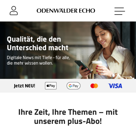
Sprung-
Navigation
Springe
direkt
zu:
Header
Inhalt
Footer
Ihre Zeit, Ihre Themen – mit
unserem plus-Abo!