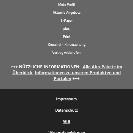
Mein Profil
Aktuelle Angebote
E-Paper
plus
Print
Kruschel - Kinderzeitung
Vertrag widerrufen
+++ NÜTZLICHE INFORMATIONEN:
Alle Abo-Pakete im
Überblick
,
Informationen zu unseren Produkten und
Portalen
+++
Impressum
Datenschutz
AGB
Widerrufsbelehrung