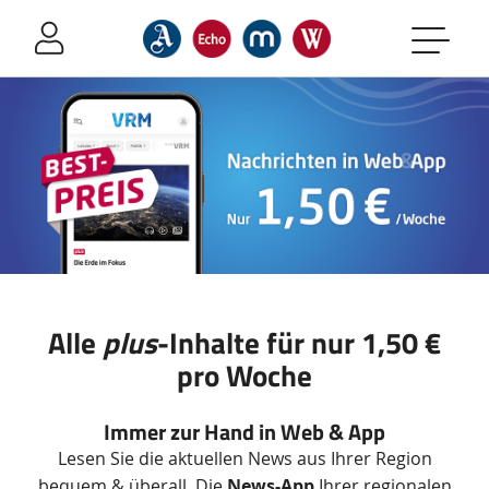
Sprung-
Navigation
Springe
direkt
zu:
Header
Inhalt
Footer
Alle
plus
-Inhalte für nur 1,50 €
pro Woche
Immer zur Hand in Web & App
Lesen Sie die aktuellen News aus Ihrer Region
bequem & überall. Die
News-App
Ihrer regionalen