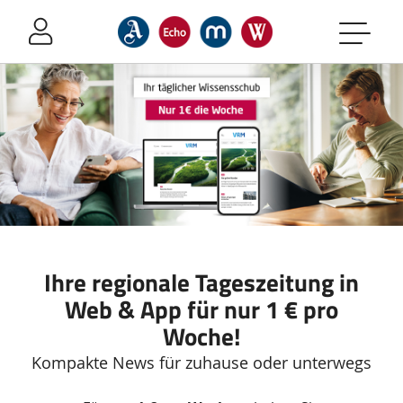
Sprung-
Navigation
Springe
direkt
zu:
Header
Inhalt
Footer
Ihre regionale Tageszeitung in
Web & App für nur 1 € pro
Woche!
Kompakte News für zuhause oder unterwegs