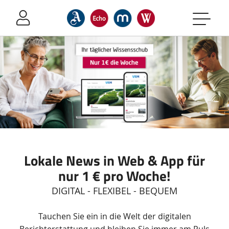
Sprung-
Navigation
Springe
direkt
zu:
Header
Inhalt
Footer
Lokale News in Web & App für
nur 1 € pro Woche!
DIGITAL - FLEXIBEL - BEQUEM
Zusätzliche
Tauchen Sie ein in die Welt der digitalen
Informationen
Berichterstattung und bleiben Sie immer am Puls