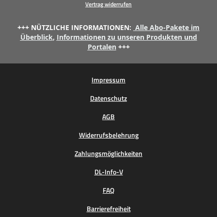
Vertrag widerrufen
+++ NÜTZLICHE INFORMATIONEN:
Alle Abo-Pakete im
Überblick
,
Informationen zu unseren Produkten und
Portalen
+++
Impressum
Datenschutz
AGB
Widerrufsbelehrung
Zahlungsmöglichkeiten
DL-Info-V
FAQ
Barrierefreiheit