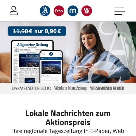
Sprung-
Navigation
Springe
direkt
zu:
Header
Inhalt
Footer
Lokale Nachrichten zum
Aktionspreis
Ihre regionale Tageszeitung in E-Paper, Web