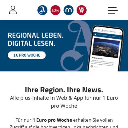
Sprung-
Navigation
Springe
direkt
zu:
Header
Inhalt
Footer
Ihre Region. Ihre News.
Alle plus-Inhalte in Web & App für nur 1 Euro
pro Woche
Zusätzliche
Für nur
1 Euro pro Woche
erhalten Sie vollen
Informationen
Zugriff auf die hochwertigen Lokalnachrichten und