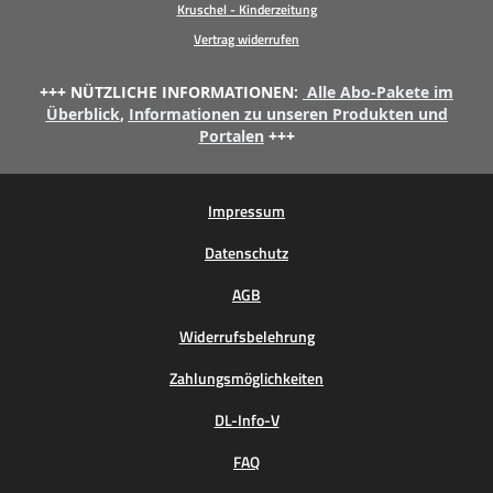
Kruschel - Kinderzeitung
Vertrag widerrufen
+++ NÜTZLICHE INFORMATIONEN:
Alle Abo-Pakete im
Überblick
,
Informationen zu unseren Produkten und
Portalen
+++
Impressum
Datenschutz
AGB
Widerrufsbelehrung
Zahlungsmöglichkeiten
DL-Info-V
FAQ