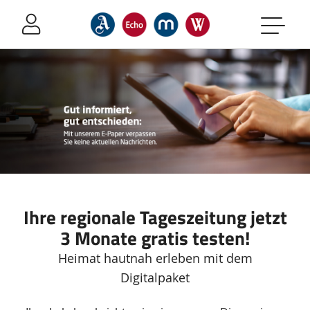
Sprung-
Navigation
Springe
direkt
zu:
Header
Inhalt
Footer
Ihre regionale Tageszeitung jetzt
3 Monate gratis testen!
Heimat hautnah erleben mit dem
Digitalpaket