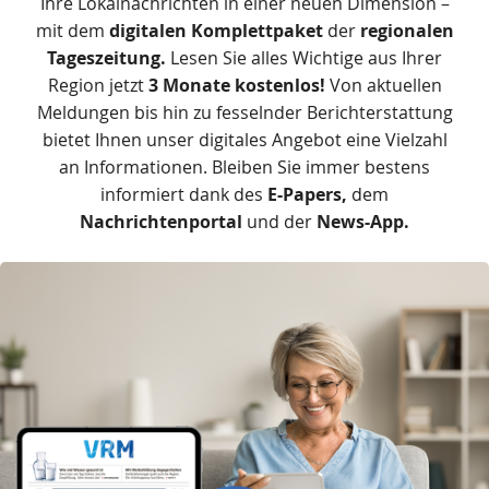
Zusätzliche
Ihre Lokalnachrichten in einer neuen Dimension –
Informationen
mit dem
digitalen Komplettpaket
der
regionalen
Tageszeitung.
Lesen Sie alles Wichtige aus Ihrer
Region jetzt
3 Monate kostenlos!
Von aktuellen
Meldungen bis hin zu fesselnder Berichterstattung
bietet Ihnen unser digitales Angebot eine Vielzahl
an Informationen.
B
leiben Sie immer bestens
informiert dank des
E-Papers,
dem
Nachrichtenportal
und der
News-App.
Das
Produkt