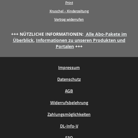
Print
Kruschel - Kinderzeitung
Vertrag widerrufen
+++ NÜTZLICHE INFORMATIONEN:
Alle Abo-Pakete im
Überblick
,
Informationen zu unseren Produkten und
Portalen
+++
Impressum
Datenschutz
AGB
Widerrufsbelehrung
Zahlungsmöglichkeiten
DL-Info-V
FAQ