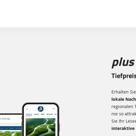
Sprung-
Navigation
Springe
direkt
zu:
Header
Inhalt
plus
Footer
Tiefprei
Erhalten Si
lokale Nach
regionalen 
nie so attr
Sie Ihr Lese
interaktive