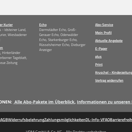
r Kurier
Echo
Abo-Service
 - Idsteiner Land,
Darmstädter Echo, Groß-
Mein Profil
urier, Wiesbadener
Gerauer Echo, Odenwälder
t
Echo, Starkenburger Echo,
Aktuelle Angebote
Rüsselsheimer Echo, Dieburger
en
E-Paper
Anzeiger
g, Hinterländer
plus
erborner Tageblatt,
Neue Zeitung
Print
Kruschel - Kinderzeitun
Vertrag widerrufen
ONEN:
Alle Abo-Pakete im Überblick
,
Informationen zu unseren
z
AGB
Widerrufsbelehrung
Zahlungsmöglichkeiten
DL-Info-V
FAQ
Barrierefreih
VRM GmbH & Co. KG - Alle Rechte vorbehalten