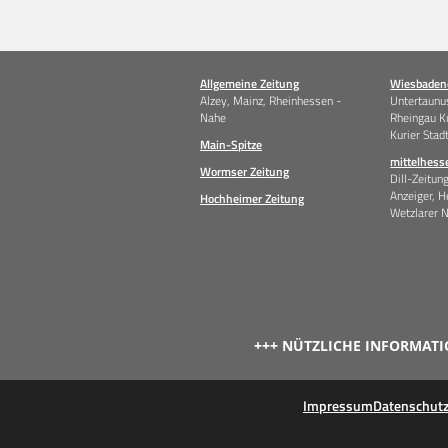
Allgemeine Zeitung
Wiesbadene
Alzey, Mainz, Rheinhessen -
Untertaunus
Nahe
Rheingau K
Kurier Stad
Main-Spitze
mittelhess
Wormser Zeitung
Dill-Zeitun
Anzeiger, H
Hochheimer Zeitung
Wetzlarer 
+++ NÜTZLICHE INFORMATI
Impressum
Datenschut