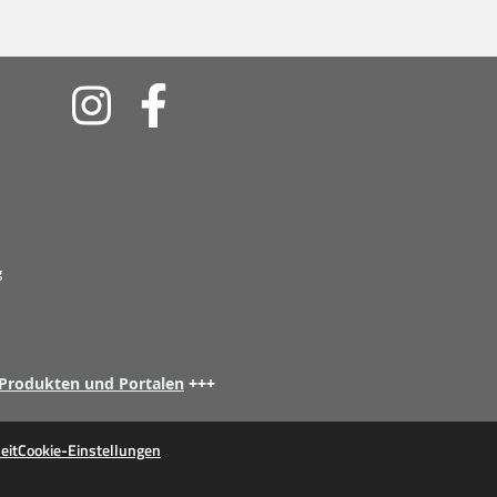
Soziale
Medien
g
 Produkten und Portalen
+++
eit
Cookie-Einstellungen