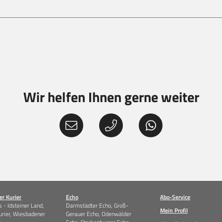
Wir helfen Ihnen gerne weiter
r Kurier
Echo
Abo-Service
 - Idsteiner Land,
Darmstädter Echo, Groß-
Mein Profil
urier, Wiesbadener
Gerauer Echo, Odenwälder