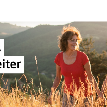
Sprung-
Navigation
Springe
direkt
zu:
Header
Inhalt
Footer