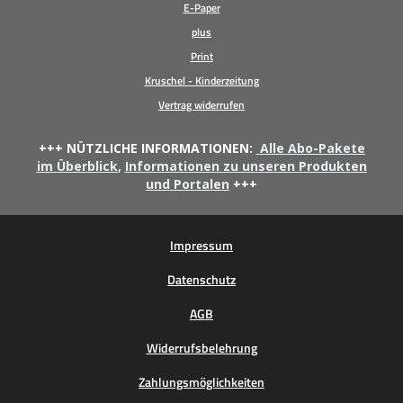
E-Paper
plus
Print
Kruschel - Kinderzeitung
Vertrag widerrufen
+++ NÜTZLICHE INFORMATIONEN:
Alle Abo-Pakete
im Überblick
,
Informationen zu unseren Produkten
und Portalen
+++
Impressum
Datenschutz
AGB
Widerrufsbelehrung
Zahlungsmöglichkeiten