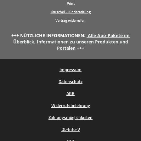
Print
Kruschel - Kinderzeitung
Vertrag widerrufen
+++ NÜTZLICHE INFORMATIONEN:
Alle Abo-Pakete im
Überblick
,
Informationen zu unseren Produkten und
Portalen
+++
Impressum
Datenschutz
AGB
Widerrufsbelehrung
Zahlungsmöglichkeiten
DL-Info-V