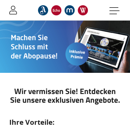
Sprung-
Navigation
Springe
Produktdetailseite
direkt
-
zu:
Machen
Header
Sie
Inhalt
Schluss
Footer
mit
der
Abopause!
Wir vermissen Sie! Entdecken
Reden
Sie unsere exklusiven Angebote.
Sie
wieder
mit.
Zusatzinformationen
Ihre Vorteile: