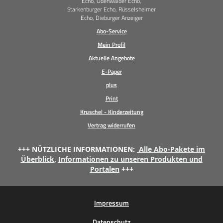
Echo, Odenwälder Echo,
Starkenburger Echo, Rüsselsheimer
Echo, Dieburger Anzeiger
Abo-Service
Mein Profil
Aktuelle Angebote
E-Paper
plus
Print
Kruschel - Kinderzeitung
Vertrag widerrufen
+++ NÜTZLICHE INFORMATIONEN:
Alle Abo-Pakete im
Überblick
,
Informationen zu unseren Produkten und
Portalen
+++
Impressum
Datenschutz