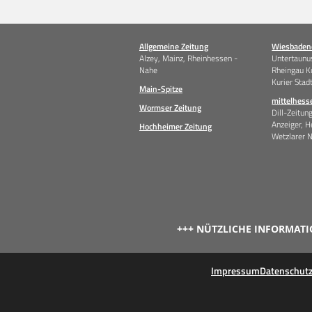
Allgemeine Zeitung
Wiesbadene
Alzey, Mainz, Rheinhessen -
Untertaunus
Nahe
Rheingau K
Kurier Stad
Main-Spitze
mittelhess
Wormser Zeitung
Dill-Zeitun
Anzeiger, H
Hochheimer Zeitung
Wetzlarer 
+++ NÜTZLICHE INFORMATI
Impressum
Datenschut