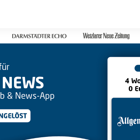
Sprung-
Navigation
Springe
direkt
zu:
Header
Inhalt
Footer