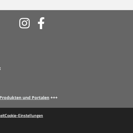
Soziale
Medien
g
 Produkten und Portalen
+++
eit
Cookie-Einstellungen