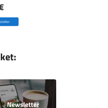
€
estellen
ket: