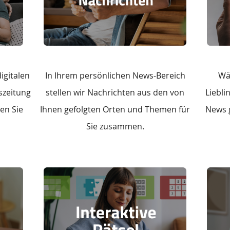
digitalen
In Ihrem persönlichen News-Bereich
Wä
szeitung
stellen wir Nachrichten aus den von
Liebli
en Sie
Ihnen gefolgten Orten und Themen für
News g
Sie zusammen.