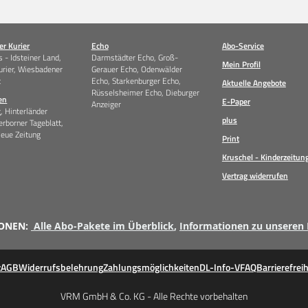
r Kurier
Echo
Abo-Service
 - Idsteiner Land,
Darmstädter Echo, Groß-
Mein Profil
urier, Wiesbadener
Gerauer Echo, Odenwälder
t
Echo, Starkenburger Echo,
Aktuelle Angebote
Rüsselsheimer Echo, Dieburger
en
E-Paper
Anzeiger
g, Hinterländer
plus
erborner Tageblatt,
Neue Zeitung
Print
Kruschel - Kinderzeitun
Vertrag widerrufen
ONEN:
Alle Abo-Pakete im Überblick
,
Informationen zu unseren
z
AGB
Widerrufsbelehrung
Zahlungsmöglichkeiten
DL-Info-V
FAQ
Barrierefreih
VRM GmbH & Co. KG - Alle Rechte vorbehalten