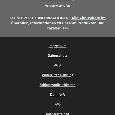
Vertrag widerrufen
+++ NÜTZLICHE INFORMATIONEN:
Alle Abo-Pakete im
Überblick
,
Informationen zu unseren Produkten und
Portalen
+++
Impressum
Datenschutz
AGB
Widerrufsbelehrung
Zahlungsmöglichkeiten
DL-Info-V
FAQ
Barrierefreiheit