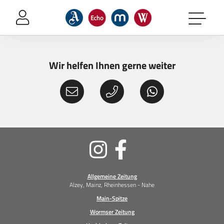
Sprung-
Navigation
Springe
direkt
zu:
Wir helfen Ihnen gerne weiter
Header
Inhalt
Footer
Soziale
Medien
Allgemeine Zeitung
Alzey, Mainz, Rheinhessen - Nahe
Main-Spitze
Wormser Zeitung