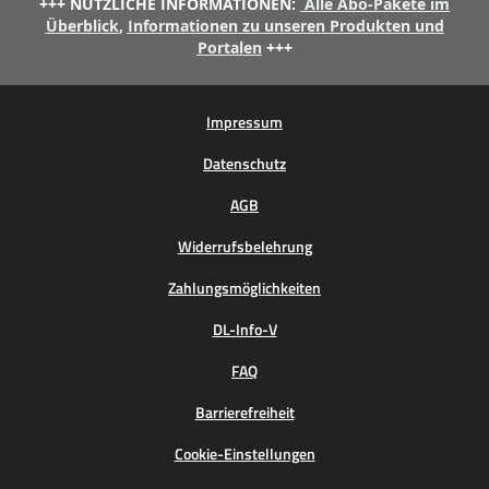
+++ NÜTZLICHE INFORMATIONEN:
Alle Abo-Pakete im
Überblick
,
Informationen zu unseren Produkten und
Portalen
+++
Impressum
Datenschutz
AGB
Widerrufsbelehrung
Zahlungsmöglichkeiten
DL-Info-V
FAQ
Barrierefreiheit
Cookie-Einstellungen