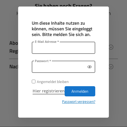
Sie haben noch Fragen?
Hier finden Sie Antworten auf die häufigsten
Fragen zu Abo und Service.
Um diese Inhalte nutzen zu
können, müssen Sie eingeloggt
sein. Bitte melden Sie sich an.
Abonnement | Abo-Start, Family & Friends,
E-Mail Adresse *
Registrierung
Passwort *
Nachrichten lesen im E-Paper
Angemeldet bleiben
Wir helfen Ihnen gerne weiter
Hier registrieren
Anmelden
Passwort vergessen?