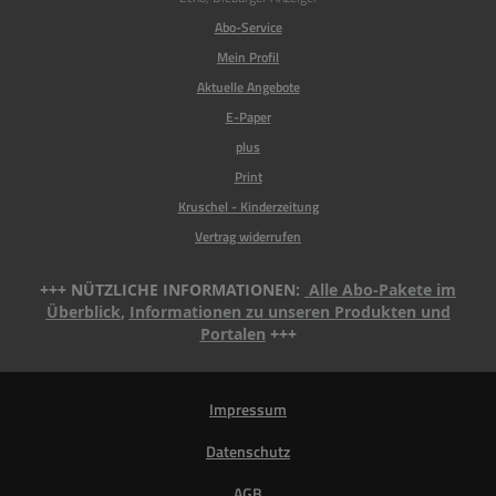
Abo-Service
Mein Profil
Aktuelle Angebote
E-Paper
plus
Print
Kruschel - Kinderzeitung
Vertrag widerrufen
+++ NÜTZLICHE INFORMATIONEN:
Alle Abo-Pakete im
Überblick
,
Informationen zu unseren Produkten und
Portalen
+++
Impressum
Datenschutz
AGB