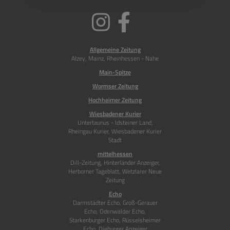
Soziale
Medien
Allgemeine Zeitung
Alzey, Mainz, Rheinhessen - Nahe
Main-Spitze
Wormser Zeitung
Hochheimer Zeitung
Wiesbadener Kurier
Untertaunus - Idsteiner Land,
Rheingau Kurier, Wiesbadener Kurier
Stadt
mittelhessen
Dill-Zeitung, Hinterländer Anzeiger,
Herborner Tageblatt, Wetzlarer Neue
Zeitung
Echo
Darmstädter Echo, Groß-Gerauer
Echo, Odenwälder Echo,
Starkenburger Echo, Rüsselsheimer
Echo, Dieburger Anzeiger