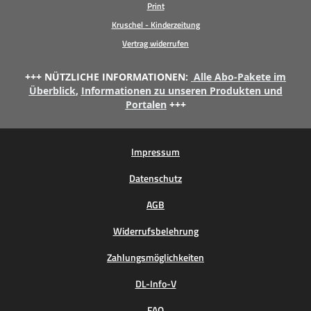
Print
Kruschel - Kinderzeitung
Vertrag widerrufen
+++ NÜTZLICHE INFORMATIONEN:
Alle Abo-Pakete im
Überblick
,
Informationen zu unseren Produkten und
Portalen
+++
Impressum
Datenschutz
AGB
Widerrufsbelehrung
Zahlungsmöglichkeiten
DL-Info-V
FAQ