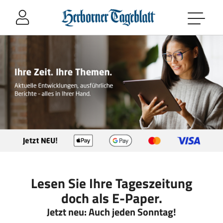
Sprung-
Navigation
Springe
direkt
zu:
Header
Inhalt
Footer
Lesen Sie Ihre Tageszeitung
doch als E-Paper.
Jetzt neu: Auch jeden Sonntag!